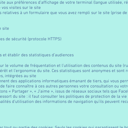
ite aux préférences d’affichage de votre terminal (langue utilisée, r
e vos visites sur le site
elatives à un formulaire que vous avez rempli sur le site (prise de 
e site
s de sécurité (protocole HTTPS)
 et établir des statistiques d’audiences
ur le volume de fréquentation et l’utilisation des contenus du site (r
ntérêt et l’ergonomie du site. Ces statistiques sont anonymes et sont r
s, intégrées au site
tiennent des applications informatiques émanant de tiers, qui vous p
 de faire connaître à ces autres personnes votre consultation ou vot
ns « Partager », « J’aime », issus de réseaux sociaux tels que Faceb
ressort du site : il faut consulter les politiques de protection de la v
lités d’utilisation des informations de navigation qu’ils peuvent rec
r tout ou partie des cookies. Seuls les cookies qui garantissent le 