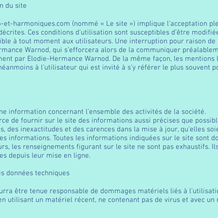
on du site
o-et-harmoniques.com
(nommé « Le site ») implique l’acceptation ple
 décrites. Ces conditions d’utilisation sont susceptibles d’être modi
ble à tout moment aux utilisateurs. Une interruption pour raison d
rmance Warnod, qui s’efforcera alors de la communiquer préalableme
rement par Elodie-Hermance Warnod. De la même façon, les mentions 
éanmoins à l’utilisateur qui est invité à s’y référer le plus souvent p
s
une information concernant l’ensemble des activités de la société.
 de fournir sur le site des informations aussi précises que possible
 des inexactitudes et des carences dans la mise à jour, qu’elles soien
es informations. Toutes les informations indiquées sur le site sont don
eurs, les renseignements figurant sur le site ne sont pas exhaustifs. 
es depuis leur mise en ligne.
les données techniques
a être tenue responsable de dommages matériels liés à l’utilisation d
en utilisant un matériel récent, ne contenant pas de virus et avec u