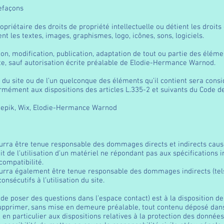
refaçons
iétaire des droits de propriété intellectuelle ou détient les droits
nt les textes, images, graphismes, logo, icônes, sons, logiciels.
on, modification, publication, adaptation de tout ou partie des éléme
dite, sauf autorisation écrite préalable de Elodie-Hermance Warnod.
e du site ou de l’un quelconque des éléments qu’il contient sera con
mément aux dispositions des articles L.335-2 et suivants du Code de 
reepik, Wix, Elodie-Hermance Warnod
a être tenue responsable des dommages directs et indirects causés 
oit de l’utilisation d’un matériel ne répondant pas aux spécifications i
compatibilité.
rra également être tenue responsable des dommages indirects (tel
sécutifs à l’utilisation du site.
é de poser des questions dans l’espace contact) est à la disposition d
upprimer, sans mise en demeure préalable, tout contenu déposé dans 
, en particulier aux dispositions relatives à la protection des donné