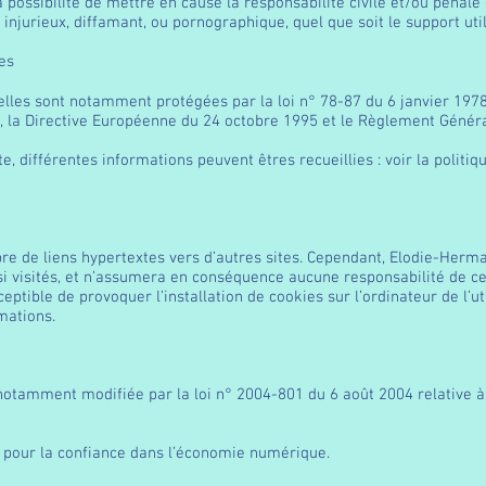
ossibilité de mettre en cause la responsabilité civile et/ou pénale 
injurieux, diffamant, ou pornographique, quel que soit le support util
les
lles sont notamment protégées par la loi n° 78-87 du 6 janvier 1978,
al, la Directive Européenne du 24 octobre 1995 et le Règlement Génér
ite, différentes informations peuvent êtres recueillies : voir la politi
bre de liens hypertextes vers d’autres sites. Cependant, Elodie-Herma
nsi visités, et n’assumera en conséquence aucune responsabilité de ce 
eptible de provoquer l’installation de cookies sur l’ordinateur de l’uti
rmations.
notamment modifiée par la loi n° 2004-801 du 6 août 2004 relative à 
 pour la confiance dans l’économie numérique.