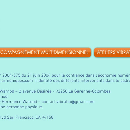
COMPAGNEMENT MULTIDIMENSIONNEL
ATELIERS VIBRA
i n° 2004-575 du 21 juin 2004 pour la confiance dans l'économie numéri
t-harmoniques.com
l'identité des différents intervenants dans le cadre
e Warnod – 2 avenue Désirée - 92250 La Garenne-Colombes
rnod
die-Hermance Warnod –
contact.vibratio@gmail.com
une personne physique.
Blvd San Francisco, CA 94158