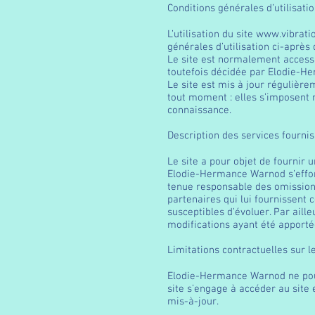
Conditions générales d’utilisati
L’utilisation du site
www.vibrati
générales d’utilisation ci-après
Le site est normalement accessi
toutefois décidée par Elodie-He
Le site est mis à jour réguliè
tout moment : elles s’imposent n
connaissance.
Description des services fourni
Le site a pour objet de fournir 
Elodie-Hermance Warnod s’efforce
tenue responsable des omissions,
partenaires qui lui fournissent c
susceptibles d’évoluer. Par aill
modifications ayant été apporté
Limitations contractuelles sur 
Elodie-Hermance Warnod ne pourr
site s’engage à accéder au site 
mis-à-jour.