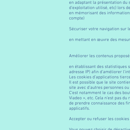
en adaptant la présentation du s
d’exploitation utilisé, etc) lors d
en mémorisant des informations r
compte)
Sécuriser votre navigation sur l
en mettant en œuvre des mesure
Améliorer les contenus proposés
en établissant des statistiques s
adresse IP) afin d’améliorer l’i
Les cookies d’applications tierce
Il est possible que le site con
site avec d’autres personnes ou
C’est notamment le cas des bouto
Viadeo », etc. Cela n’est pas du 
de prendre connaissance des fina
applicatifs.
Accepter ou refuser les cookies
Vous pouvez choisir de désactive