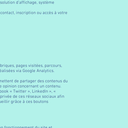
ésolution d’affichage, système
contact, inscription ou accès à votre
ubriques, pages visitées, parcours,
éalisées via Google Analytics.
ermettent de partager des contenus du
re opinion concernant un contenu.
ook « Twitter », LinkedIn », «
ie privée de ces réseaux sociaux afin
ueillir grâce à ces boutons
bon fonctionnement du site et