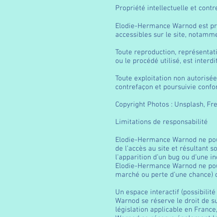
Propriété intellectuelle et cont
Elodie-Hermance Warnod est propr
accessibles sur le site, notamme
Toute reproduction, représentati
ou le procédé utilisé, est inter
Toute exploitation non autorisé
contrefaçon et poursuivie confor
Copyright Photos : Unsplash, F
Limitations de responsabilité
Elodie-Hermance Warnod ne pourr
de l’accès au site et résultant s
l’apparition d’un bug ou d’une in
Elodie-Hermance Warnod ne pou
marché ou perte d’une chance) con
Un espace interactif (possibilit
Warnod se réserve le droit de s
législation applicable en France